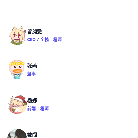
曾昶雯
CEO / 全栈工程师
张燕
监事
杨娜
前端工程师
戴闯